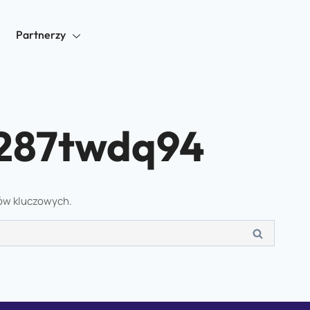
Partnerzy
287twdq94
łów kluczowych.