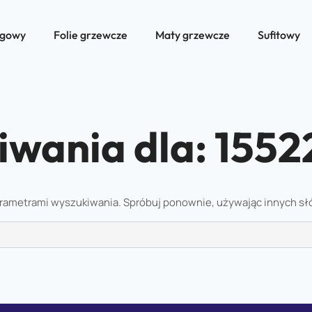
ogowy
Folie grzewcze
Maty grzewcze
Sufitowy
iwania dla:
1552
arametrami wyszukiwania. Spróbuj ponownie, używając innych s