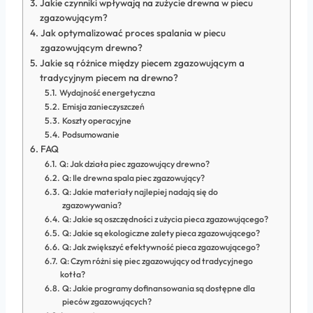
Jakie czynniki wpływają na zużycie drewna w piecu
zgazowującym?
Jak optymalizować proces spalania w piecu
zgazowującym drewno?
Jakie są różnice między piecem zgazowującym a
tradycyjnym piecem na drewno?
Wydajność energetyczna
Emisja zanieczyszczeń
Koszty operacyjne
Podsumowanie
FAQ
Q: Jak działa piec zgazowujący drewno?
Q: Ile drewna spala piec zgazowujący?
Q: Jakie materiały najlepiej nadają się do
zgazowywania?
Q: Jakie są oszczędności z użycia pieca zgazowującego?
Q: Jakie są ekologiczne zalety pieca zgazowującego?
Q: Jak zwiększyć efektywność pieca zgazowującego?
Q: Czym różni się piec zgazowujący od tradycyjnego
kotła?
Q: Jakie programy dofinansowania są dostępne dla
pieców zgazowujących?