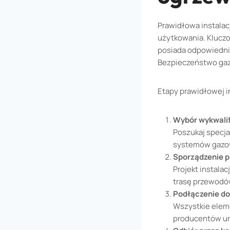
Prawidłowa instala
użytkowania. Kluczo
posiada odpowiednie
Bezpieczeństwo gazu
Etapy prawidłowej in
Wybór wykwalif
Poszukaj specja
systemów gazo
Sporządzenie p
Projekt instala
trasę przewodó
Podłączenie do 
Wszystkie eleme
producentów ur