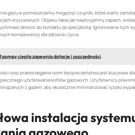
ia gazu w pomieszczeniu mogą być czujniki, które warto zainsta
jach kryzysowych. Objawy takie jak nieprzyjemny zapach, wska
ychmiast skłonić do kontaktu ze specjalistą. Ignorowanie tych
ych konsekwencji dla zdrowia i życia.
 pompy ciepła zapewnia dotacje i oszczędności
ści oraz przestrzeganie norm bezpieczeństwa jest kluczowe dl
zpiecznego użytkowania kotłów gazowych. Użytkownicy powinni
wiązanych z gazem, aby skutecznie minimalizować ryzyko wypad
łowa instalacja system
ania gazowego