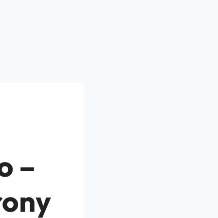
o –
rony