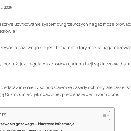
a, 2025
łaściwe użytkowanie systemów grzewczych na gaz może prowad
 zdrowia?
zewania gazowego nie jest tematem, który można bagatelizować
ontaż, jak i regularna konserwacja instalacji są kluczowe dla mi
rzedstawimy nie tylko podstawowe zasady ochrony, ale także ist
gą Ci zrozumieć, jak dbać o bezpieczeństwo w Twoim domu.
nts
rzewania gazowego – kluczowe informacje
acja systemu ogrzewania gazowego