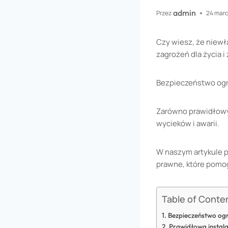
admin
Przez
24 marc
Czy wiesz, że niew
zagrożeń dla życia i
Bezpieczeństwo ogr
Zarówno prawidłowy m
wycieków i awarii.
W naszym artykule p
prawne, które pomo
Table of Conte
Bezpieczeństwo og
Prawidłowa instal