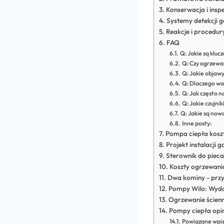
Konserwacja i inspe
Systemy detekcji ga
Reakcje i procedur
FAQ
Q: Jakie są klu
Q: Czy ogrzewa
Q: Jakie objaw
Q: Dlaczego wa
Q: Jak często n
Q: Jakie czujni
Q: Jakie są now
Inne posty:
Pompa ciepła koszt
Projekt instalacji 
Sterownik do pieca
Koszty ogrzewania
Dwa kominy - przy
Pompy Wilo: Wyda
Ogrzewanie ścien
Pompy ciepła opin
Powiązane wpis