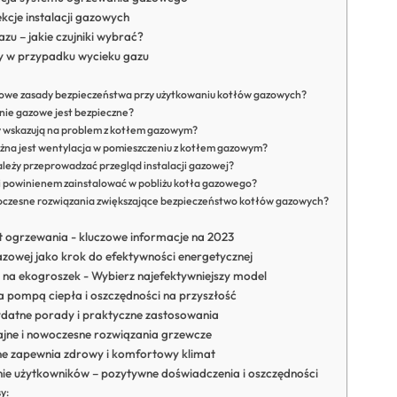
kcje instalacji gazowych
zu – jakie czujniki wybrać?
y w przypadku wycieku gazu
czowe zasady bezpieczeństwa przy użytkowaniu kotłów gazowych?
nie gazowe jest bezpieczne?
y wskazują na problem z kotłem gazowym?
żna jest wentylacja w pomieszczeniu z kotłem gazowym?
ależy przeprowadzać przegląd instalacji gazowej?
ki powinienem zainstalować w pobliżu kotła gazowego?
oczesne rozwiązania zwiększające bezpieczeństwo kotłów gazowych?
 ogrzewania - kluczowe informacje na 2023
gazowej jako krok do efektywności energetycznej
 na ekogroszek - Wybierz najefektywniejszy model
 pompą ciepła i oszczędności na przyszłość
datne porady i praktyczne zastosowania
jne i nowoczesne rozwiązania grzewcze
ne zapewnia zdrowy i komfortowy klimat
ie użytkowników – pozytywne doświadczenia i oszczędności
y: