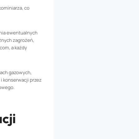
ominiarza, co
ania ewentualnych
żnych zagrożeń,
com, a każdy
łach gazowych,
i konserwacji przez
zowego.
cji