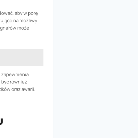
lować, aby w porę
zujące na możliwy
 sygnałów może
a zapewnienia
 być również
ków oraz awarii.
u