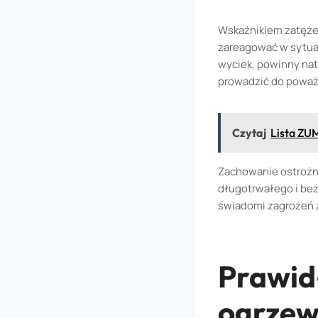
Wskaźnikiem zatężen
zareagować w sytuac
wyciek, powinny nat
prowadzić do poważn
Czytaj
Lista ZUM
Zachowanie ostrożno
długotrwałego i be
świadomi zagrożeń z
Prawid
ogrzew