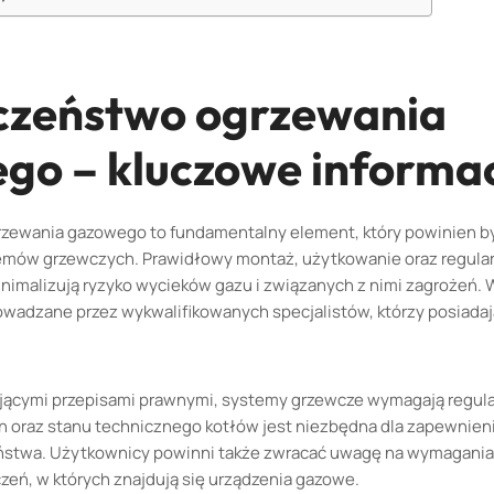
czeństwo ogrzewania
go – kluczowe informa
zewania gazowego to fundamentalny element, który powinien by
mów grzewczych. Prawidłowy montaż, użytkowanie oraz regula
imalizują ryzyko wycieków gazu i związanych z nimi zagrożeń. 
owadzane przez wykwalifikowanych specjalistów, którzy posiada
jącymi przepisami prawnymi, systemy grzewcze wymagają regula
lin oraz stanu technicznego kotłów jest niezbędna dla zapewnien
stwa. Użytkownicy powinni także zwracać uwagę na wymagania
zeń, w których znajdują się urządzenia gazowe.