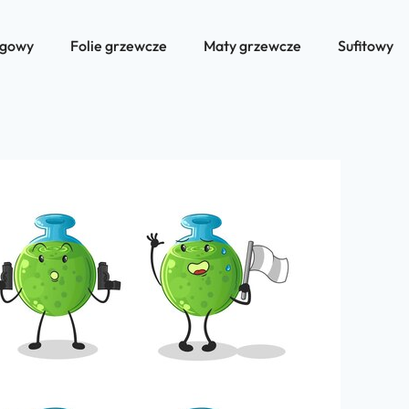
ogowy
Folie grzewcze
Maty grzewcze
Sufitowy