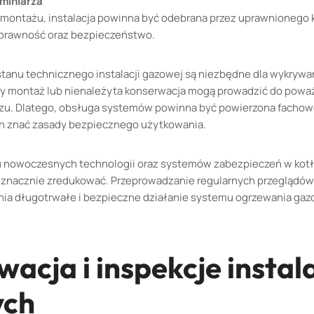
ominiarza
montażu, instalacja powinna być odebrana przez uprawnionego k
oprawność oraz bezpieczeństwo.
stanu technicznego instalacji gazowej są niezbędne dla wykryw
wy montaż lub nienależyta konserwacja mogą prowadzić do powa
gazu. Dlatego, obsługa systemów powinna być powierzona fachow
n znać zasady bezpiecznego użytkowania.
u nowoczesnych technologii oraz systemów zabezpieczeń w kot
 znacznie zredukować. Przeprowadzanie regularnych przeglądów 
nia długotrwałe i bezpieczne działanie systemu ogrzewania ga
acja i inspekcje instala
ych