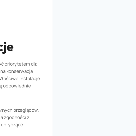
cje
ć priorytetem dla
rna konserwacja
Właściwe instalacje
ją odpowiednie
rnych przeglądów.
ia zgodności z
 dotyczące