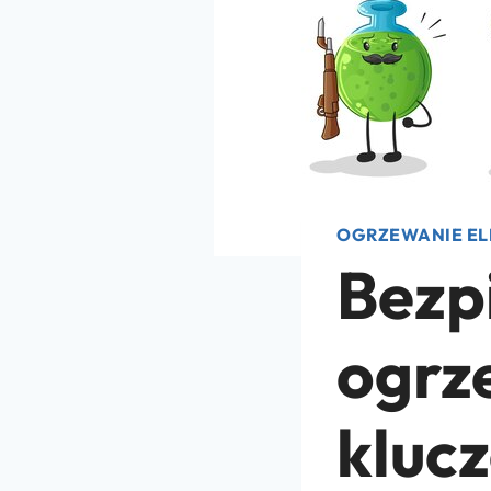
OGRZEWANIE EL
Bezp
ogrz
kluc