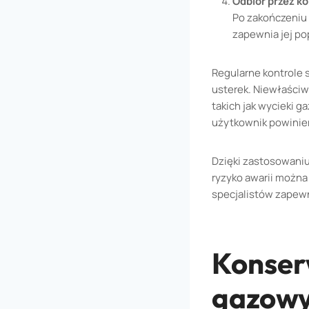
Odbiór przez k
Po zakończeniu 
zapewnia jej p
Regularne kontrole 
usterek. Niewłaści
takich jak wycieki 
użytkownik powinie
Dzięki zastosowani
ryzyko awarii można
specjalistów zapew
Konserw
gazow