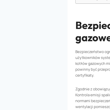
Bezpie
gazowe
Bezpieczeństwo ogr
użytkowników syste
kotłów gazowych min
powinny być przepr
certyfikaty.
Zgodnie z obowiązu
Kontrola emisji spa
normami bezpieczeń
wentylacji pomieszc