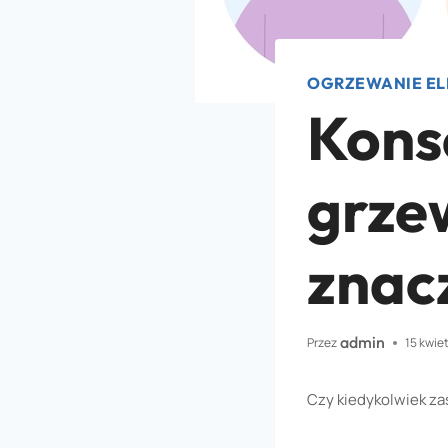
OGRZEWANIE EL
Kons
grze
znac
admin
Przez
15 kwie
Czy kiedykolwiek za