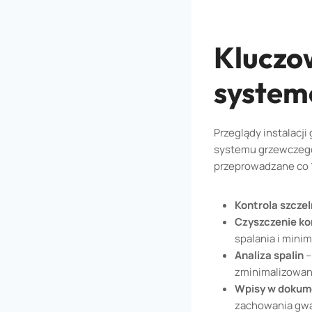
Kluczo
system
Przeglądy instalacj
systemu grzewczego
przeprowadzane co 1
Kontrola szczel
Czyszczenie ko
spalania i mini
Analiza spalin
–
zminimalizowan
Wpisy w dokum
zachowania gwar