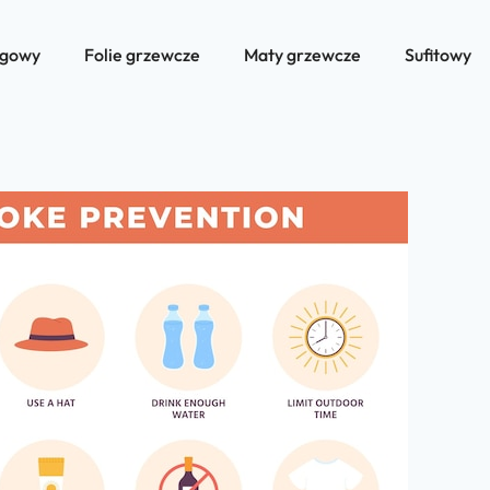
ogowy
Folie grzewcze
Maty grzewcze
Sufitowy