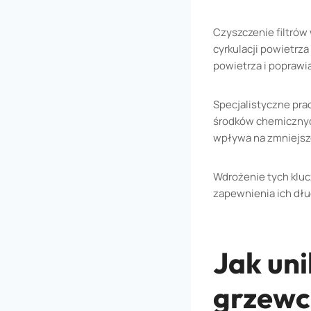
Czyszczenie filtrów
cyrkulacji powietrz
powietrza i popraw
Specjalistyczne pra
środków chemicznyc
wpływa na zmniejsze
Wdrożenie tych klu
zapewnienia ich dłu
Jak un
grzewc