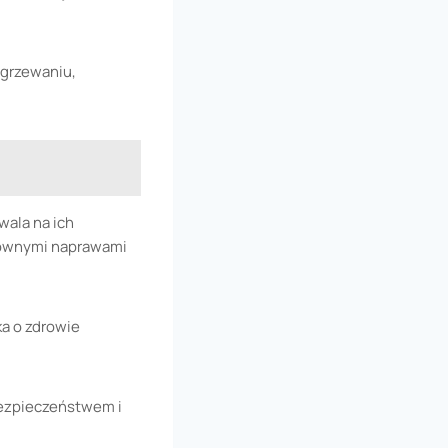
ogrzewaniu,
wala na ich
ztownymi naprawami
ka o zdrowie
bezpieczeństwem i