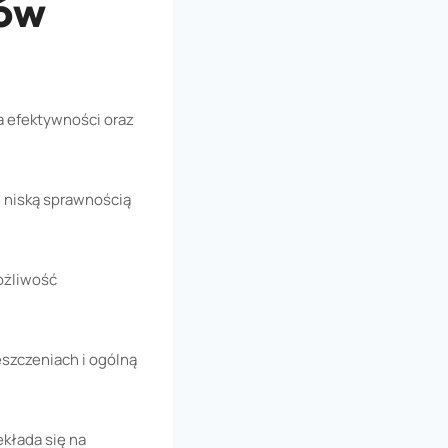
mów
 efektywności oraz
 niską sprawnością
ożliwość
szczeniach i ogólną
ekłada się na