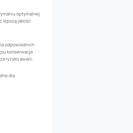
rzymaniu optymalnej
ć lepszą jakość
nia odpowiednich
ypu konserwacja
a ryzyko awarii.
dne dla