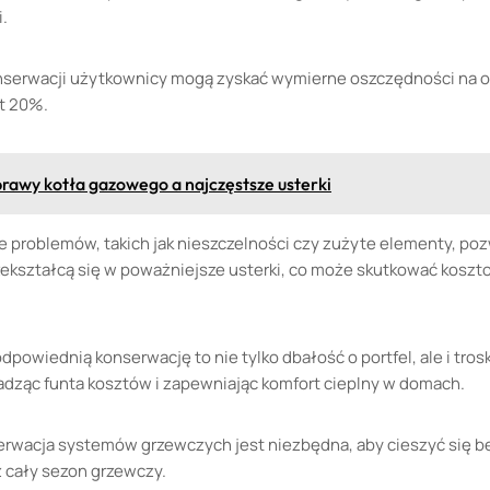
.
onserwacji użytkownicy mogą zyskać wymierne oszczędności na 
t 20%.
rawy kotła gazowego a najczęstsze usterki
problemów, takich jak nieszczelności czy zużyte elementy, poz
zekształcą się w poważniejsze usterki, co może skutkować kos
owiednią konserwację to nie tylko dbałość o portfel, ale i tros
dząc funta kosztów i zapewniając komfort cieplny w domach.
erwacja systemów grzewczych jest niezbędna, aby cieszyć się 
 cały sezon grzewczy.