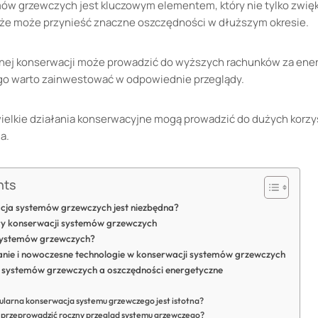
ów grzewczych jest kluczowym elementem, który nie tylko zwię
także może przynieść znaczne oszczędności w dłuższym okresie.
nej konserwacji może prowadzić do wyższych rachunków za energ
go warto zainwestować w odpowiednie przeglądy.
ielkie działania konserwacyjne mogą prowadzić do dużych korzy
a.
nts
cja systemów grzewczych jest niezbędna?
y konserwacji systemów grzewczych
 systemów grzewczych?
nie i nowoczesne technologie w konserwacji systemów grzewczych
i systemów grzewczych a oszczędności energetyczne
ularna konserwacja systemu grzewczego jest istotna?
y przeprowadzić roczny przegląd systemu grzewczego?