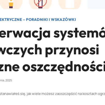
EKTRYCZNE – PORADNIKI I WSKAZÓWKI
erwacja system
wczych przynosi
zne oszczędnośc
tnia, 2025
stanawiałeś się, jak wiele możesz zaoszczędzić na kosztach ogr