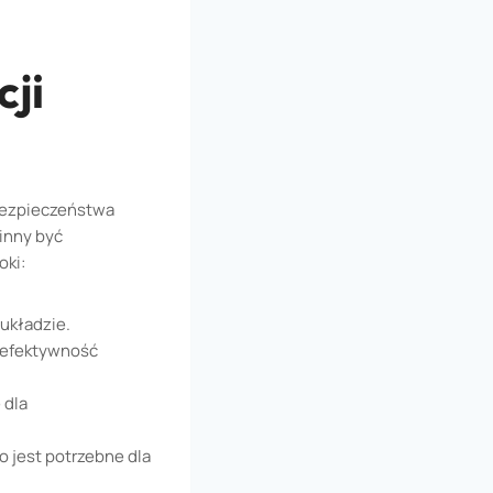
ji
 bezpieczeństwa
inny być
oki:
układzie.
 efektywność
 dla
 jest potrzebne dla