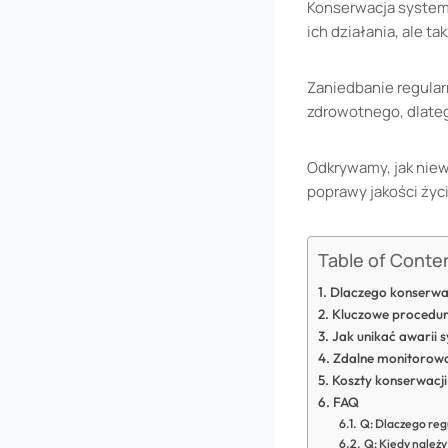
Konserwacja system
ich działania, ale 
Zaniedbanie regular
zdrowotnego, dlate
Odkrywamy, jak niew
poprawy jakości życi
Table of Conte
Dlaczego konserwa
Kluczowe procedur
Jak unikać awarii
Zdalne monitorowa
Koszty konserwacj
FAQ
Q: Dlaczego reg
Q: Kiedy należ