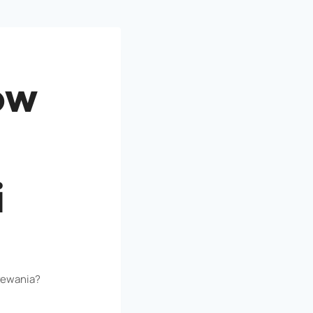
ów
i
zewania?