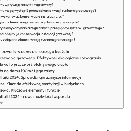
iltry wpływają na system grzewczy?
emy mogą wystąpić podczas konserwacji systemu grzewczego?
 wykonywać konserwację instalacji c.o.?
zyści z chemicznego serwisu systemów grzewczych?
ekty niewykonywania regularnych przeglądów systemu grzewczego?
ści obejmuje konserwacja instalacji grzewczej?
zty związane z konserwacją systemu grzewczego?
grzewaniu w domu dla lepszego budżetu
rzewania gazowego: Efektywne i ekologiczne rozwiązania
owe to przyszłość efektywnego ciepła
ła do domu 100m2 i jego zalety
ltaiki 2024: Sprawdź najważniejsze informacje
ne: Klucz do efektywnej wentylacji w budynkach
pła: Kluczowe elementy i funkcje
ltaiki 2024 - nowe możlwiości wsparcia
y: