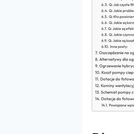
Q: Jak czyste f
Q: Jakie probl
Q: Kto powinien
Q: Jakie są kor
Q: Jakie są ef
Q: Jakie czynno
Q: Jakie są kos
Inne posty:
Oszczędzanie na o
Alternatywy dla og
Ogrzewanie hybryd
Koszt pompy ciep
Dotacje do fotowo
Kominy wentylacyj
Schemat pompy cie
Dotacje do fotowo
Powiązane wpis