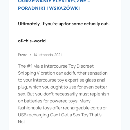
OGRZEWANIE ELEKTRYCZNE –
PORADNIKI I WSKAZÓWKI
Ultimately, if you’re up for some actually out-
of-this-world
Przez
14 listopada, 2021
The #1 Male Intercourse Toy Discreet
Shipping Vibration can add further sensation
to your intercourse toy expertise glass anal
plug, which you ought to use for even better
sex. But you don’t necessarily must replenish
on batteries for powered toys. Many
fashionable toys offer rechargeable cords or
USB recharging.Can I Get a Sex Toy That’s
Not…