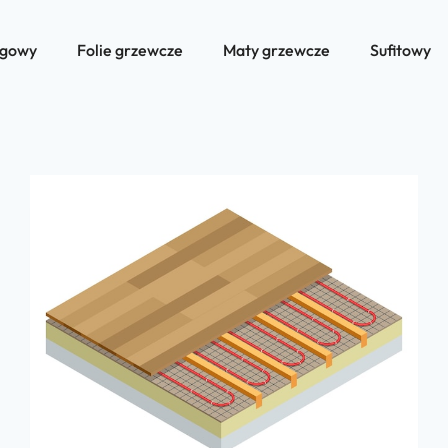
ogowy
Folie grzewcze
Maty grzewcze
Sufitowy