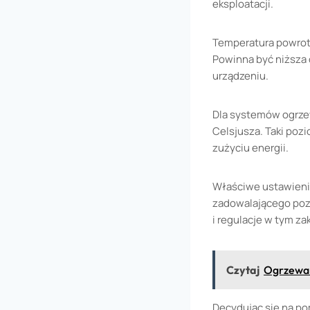
eksploatacji.
Temperatura powrotu
Powinna być niższa 
urządzeniu.
Dla systemów ogrzew
Celsjusza. Taki poz
zużyciu energii.
Właściwe ustawienie
zadowalającego poz
i regulacje w tym z
Czytaj
Ogrzewan
Decydując się na po