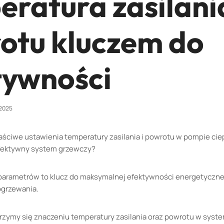
ratura zasilania
otu kluczem do
tywności
 2025
aściwe ustawienia temperatury zasilania i powrotu w pompie ci
efektywny system grzewczy?
parametrów to klucz do maksymalnej efektywności energetycznej
ogrzewania.
jrzymy się znaczeniu temperatury zasilania oraz powrotu w syst