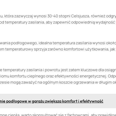
, która zazwyczaj wynosi 30-40 stopni Celsjusza, również odgry
od temperatury zasilania, aby zapewnić odpowiednią wydajność
ania podłogowego, idealna temperatura zasilania wynosi około
iom temperaturowy sprzyja zarówno komfortowi użytkowania, jak
 temperatury zasilania i powrotu jest zatem kluczowe dla osiąg
iomu komfortu cieplnego oraz efektywności energetycznej. Odp
akresie mogą zaważyć na ogólnym koszcie ogrzewania w długim ok
ie podłogowe w garażu zwiększa komfort i efektywność
mpę ciepła, warto skonsultować się z fachowcami, aby prawidło