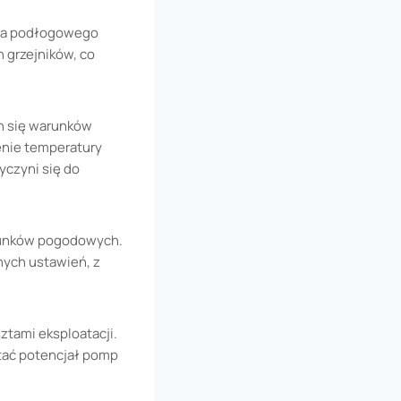
nia podłogowego
 grzejników, co
h się warunków
enie temperatury
yczyni się do
runków pogodowych.
nych ustawień, z
tami eksploatacji.
tać potencjał pomp