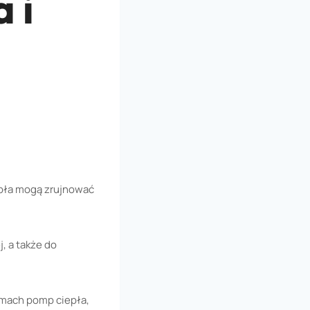
 i
epła mogą zrujnować
, a także do
emach pomp ciepła,