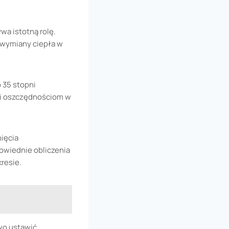
wa istotną rolę.
 wymiany ciepła w
 35 stopni
 i oszczędnościom w
nięcia
owiednie obliczenia
resie.
wo ustawić