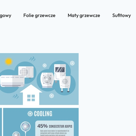
ogowy
Folie grzewcze
Maty grzewcze
Sufitowy