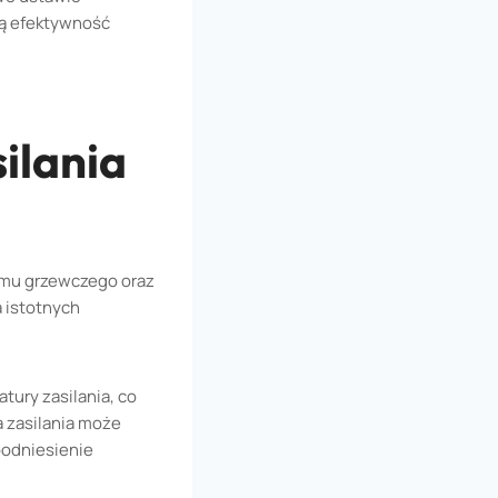
zą efektywność
ilania
emu grzewczego oraz
 istotnych
tury zasilania, co
 zasilania może
podniesienie