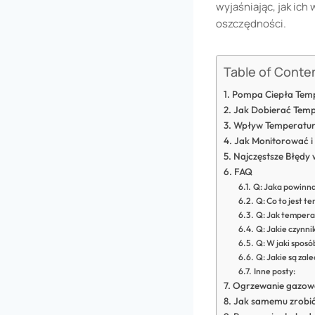
wyjaśniając, jak i
oszczędności.
Table of Conte
Pompa Ciepła Tempe
Jak Dobierać Temp
Wpływ Temperatury
Jak Monitorować 
Najczęstsze Błędy
FAQ
Q: Jaka powinna
Q: Co to jest t
Q: Jak tempera
Q: Jakie czynn
Q: W jaki spos
Q: Jakie są za
Inne posty:
Ogrzewanie gazowe
Jak samemu zrobić 