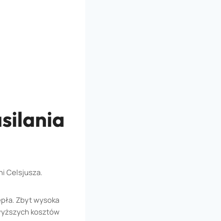
silania
i Celsjusza.
epła. Zbyt wysoka
wyższych kosztów