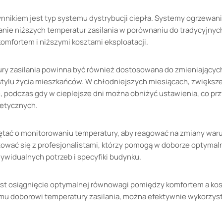
ynnikiem jest typ systemu dystrybucji ciepła. Systemy ogrzewa
nie niższych temperatur zasilania w porównaniu do tradycyjnych
mfortem i niższymi kosztami eksploatacji.
ury zasilania powinna być również dostosowana do zmieniającyc
tylu życia mieszkańców. W chłodniejszych miesiącach, zwiększ
 podczas gdy w cieplejsze dni można obniżyć ustawienia, co prz
etycznych.
ętać o monitorowaniu temperatury, aby reagować na zmiany wa
tować się z profesjonalistami, którzy pomogą w doborze optymal
widualnych potrzeb i specyfiki budynku.
st osiągnięcie optymalnej równowagi pomiędzy komfortem a kosz
mu doborowi temperatury zasilania, można efektywnie wykorzys