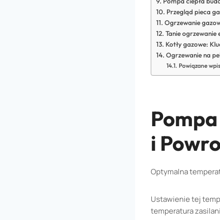
Pompa ciepła budo
Przegląd pieca ga
Ogrzewanie gazowe 
Tanie ogrzewanie 
Kotły gazowe: Klu
Ogrzewanie na pel
Powiązane wpis
Pompa 
i Powr
Optymalna temperatu
Ustawienie tej temp
temperatura zasila