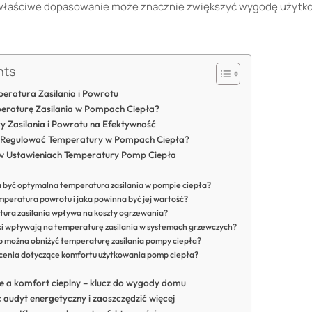
ch właściwe dopasowanie może znacznie zwiększyć wygodę użytko
nts
ratura Zasilania i Powrotu
eraturę Zasilania w Pompach Ciepła?
 Zasilania i Powrotu na Efektywność
i Regulować Temperatury w Pompach Ciepła?
 w Ustawieniach Temperatury Pomp Ciepła
 być optymalna temperatura zasilania w pompie ciepła?
emperatura powrotu i jaka powinna być jej wartość?
tura zasilania wpływa na koszty ogrzewania?
iki wpływają na temperaturę zasilania w systemach grzewczych?
ób można obniżyć temperaturę zasilania pompy ciepła?
lecenia dotyczące komfortu użytkowania pomp ciepła?
 a komfort cieplny – klucz do wygody domu
audyt energetyczny i zaoszczędzić więcej